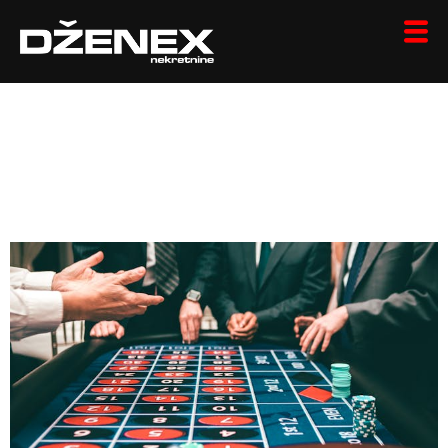
Casino W sieci BLIK –
Nowoczesne
Rozliczenia w Gamingu