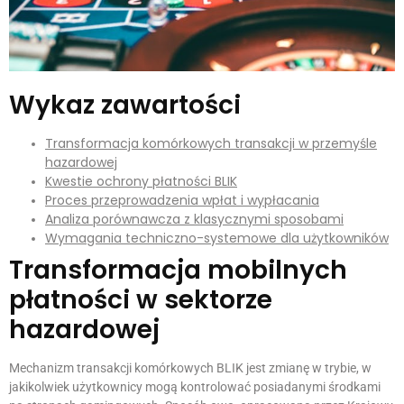
Wykaz zawartości
Transformacja komórkowych transakcji w przemyśle
hazardowej
Kwestie ochrony płatności BLIK
Proces przeprowadzenia wpłat i wypłacania
Analiza porównawcza z klasycznymi sposobami
Wymagania techniczno-systemowe dla użytkowników
Transformacja mobilnych
płatności w sektorze
hazardowej
Mechanizm transakcji komórkowych BLIK jest zmianę w trybie, w
jakikolwiek użytkownicy mogą kontrolować posiadanymi środkami