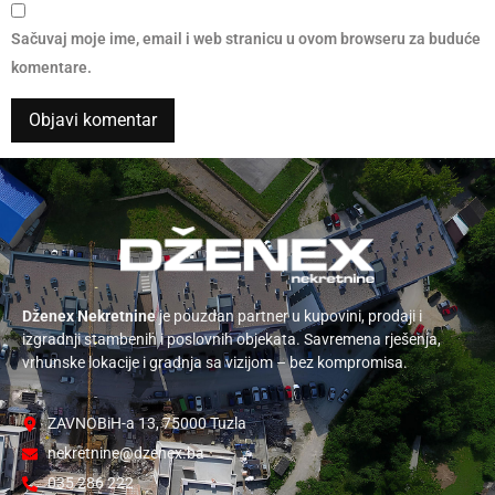
Sačuvaj moje ime, email i web stranicu u ovom browseru za buduće
komentare.
Dženex Nekretnine
je pouzdan partner u kupovini, prodaji i
izgradnji stambenih i poslovnih objekata. Savremena rješenja,
vrhunske lokacije i gradnja sa vizijom – bez kompromisa.
ZAVNOBiH-a 13, 75000 Tuzla
nekretnine@dzenex.ba
035 286 222