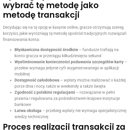
wybrać tę metodę jako
metodę transakcji
Decydując się na tę opcję w kasynie online, gracze otrzymują szereg
korzyści, jakie wyróżniają tę metodę spośród tradycyjnych rozwiązań
finansowania konta:
Błyskawiczna dostępność środków
– fundusze trafiają na
konto gracza w przeciągu kilkudziesięciu sekund
Wyeliminowanie konieczności podawania szczegółów karty
–
przelew wymaga jedynie cyfr wygenerowanego w aplikacji
mobilnej
Dostępność całodobowa
– wpłaty można realizować o każdej
porze dnia i nocy, także w weekendy a także święta
Zgodność z polskimi regulacjami
– rozwiązanie w pełni
prawna i regulowana za pośrednictwem krajowe instytucje
bankowe
Łatwa obsługa
– przebieg wpłaty nie wymaga specjalistycznej
wiedzy technicznej
Proces realizacji transakcji za