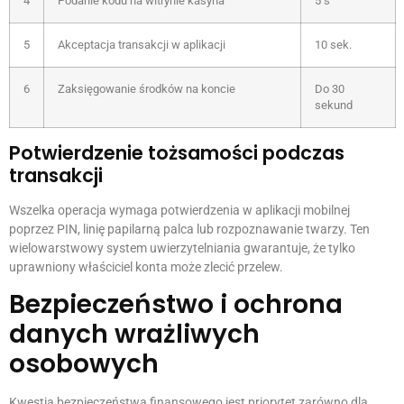
4
Podanie kodu na witrynie kasyna
5 s
5
Akceptacja transakcji w aplikacji
10 sek.
6
Zaksięgowanie środków na koncie
Do 30
sekund
Potwierdzenie tożsamości podczas
transakcji
Wszelka operacja wymaga potwierdzenia w aplikacji mobilnej
poprzez PIN, linię papilarną palca lub rozpoznawanie twarzy. Ten
wielowarstwowy system uwierzytelniania gwarantuje, że tylko
uprawniony właściciel konta może zlecić przelew.
Bezpieczeństwo i ochrona
danych wrażliwych
osobowych
Kwestia bezpieczeństwa finansowego jest priorytet zarówno dla