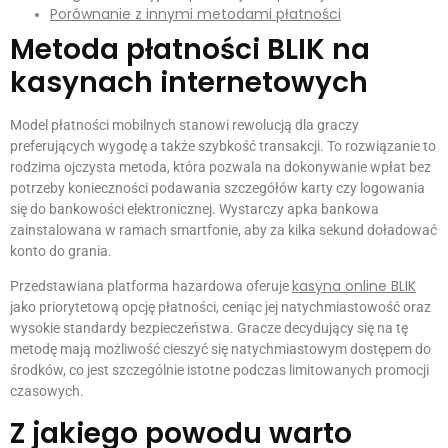
Porównanie z innymi metodami płatności
Metoda płatności BLIK na
kasynach internetowych
Model płatności mobilnych stanowi rewolucją dla graczy
preferujących wygodę a także szybkość transakcji. To rozwiązanie to
rodzima ojczysta metoda, która pozwala na dokonywanie wpłat bez
potrzeby konieczności podawania szczegółów karty czy logowania
się do bankowości elektronicznej. Wystarczy apka bankowa
zainstalowana w ramach smartfonie, aby za kilka sekund doładować
konto do grania.
kasyna online BLIK
Przedstawiana platforma hazardowa oferuje
jako priorytetową opcję płatności, ceniąc jej natychmiastowość oraz
wysokie standardy bezpieczeństwa. Gracze decydujący się na tę
metodę mają możliwość cieszyć się natychmiastowym dostępem do
środków, co jest szczególnie istotne podczas limitowanych promocji
czasowych.
Z jakiego powodu warto