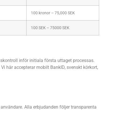
100 kronor – 75,000 SEK
100 SEK – 75000 SEK
skontroll inför initiala första uttaget processas.
 Vi här accepterar mobilt BankID, svenskt körkort,
 användare. Alla erbjudanden följer transparenta