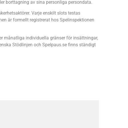
ller borttagning av sina personliga persondata.
hetsaktörer. Varje enskilt slots testas
en är formellt registrerat hos Spelinspektionen
månatliga individuella gränser för insättningar,
l svenska Stödlinjen och Spelpaus.se finns ständigt