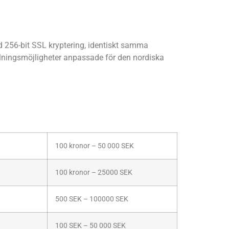
d 256-bit SSL kryptering, identiskt samma
talningsmöjligheter anpassade för den nordiska
100 kronor – 50 000 SEK
100 kronor – 25000 SEK
500 SEK – 100000 SEK
100 SEK – 50 000 SEK