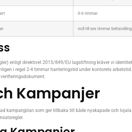
art
0-6 timmar
ar
noll till sex timmar behandling
ss
gler) enligt direktivet 2015/849/EU lagstiftning kräver vi identitet
igen i regel 2-4 timmar hanteringstid under kontorets arbetstid.
 verifieringsdokument.
ch Kampanjer
erad kampanjplan som ger tillbaka till både nyskapade och lojala
nsatsregler.
la Kampanjer