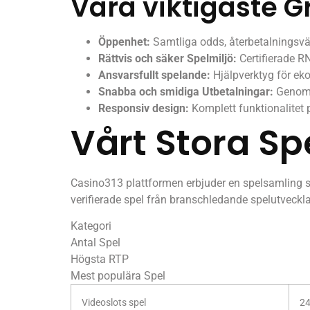
Våra viktigaste 
Öppenhet:
Samtliga odds, återbetalningsvär
Rättvis och säker Spelmiljö:
Certifierade R
Ansvarsfullt spelande:
Hjälpverktyg för eko
Snabba och smidiga Utbetalningar:
Genomsn
Responsiv design:
Komplett funktionalitet
Vårt Stora Sp
Casino313 plattformen erbjuder en spelsamling so
verifierade spel från branschledande spelutveck
Kategori
Antal Spel
Högsta RTP
Mest populära Spel
Videoslots spel
24