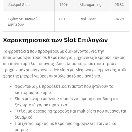
Jackpot Slots
120+
Microgaming
95.8%
Τζάκποτ Βασικού
80+
Red Tiger
94.2%
Επιπέδου
Χαρακτηριστικά των Slot Επιλογών
Τα φρουτάκια που προσφέρουμε διακρίνονται για την
ποικιλομορφία τους σε θεματολογία, μηχανικές κέρδους καθώς
και καινοτόμα λειτουργίες. Από κλασσικά φρουτάκια τριών
τροχών μέχρι σύγχρονα video slots με Megaways μηχανικές, κάθε
χρήστης μπορεί να βρει ακριβώς αυτό που αναζητά.
Φρουτάκια με προοδευτικά τζάκποτ που φτάνουν τα
εκατομμύρια ευρώ
Slots με αγορά μπόνους rounds για άμεση πρόσβαση στα
ξεχωριστά χαρακτηριστικά
Τίτλοι με cascading τροχούς και multipliers που αυξάνονται
δυναμικά
Παιχνίδια μάρκας με θέμα από δημοφιλείς ταινίες και
σειρές