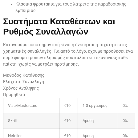
Κλασικά φρουτάκια για τους λάτρεις της παραδοσιακής
εμπειρίας
Συστήματα Καταθέσεων και
Ρυθμός Συναλλαγών
Κατανοούμε πόσο σημαντική είναι η άνεση και η ταχύτητα στις
χρηματικές συναλλαγές. Για αυτό το λόγο, έχουμε προσθέσει ένα
ευρύ φάσμα τρόπων πληρωμής που καλύπτει τις ανάγκες κάθε
παίκτη, χωρίς να μετράει προτίμησης.
Μέθοδος Κατάθεσης
Ελάχιστη Συναλλαγή
Χρόνος Ανάληψης
Προμήθεια
Visa/Mastercard
€10
1-3 εργάσιμες
0%
Skrill
€10
Άμεση
0%
Neteller
€10
Άμεση
0%