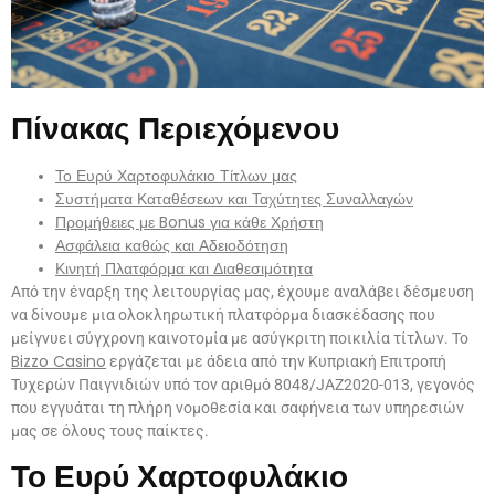
Πίνακας Περιεχόμενου
Το Ευρύ Χαρτοφυλάκιο Τίτλων μας
Συστήματα Καταθέσεων και Ταχύτητες Συναλλαγών
Προμήθειες με Bonus για κάθε Χρήστη
Ασφάλεια καθώς και Αδειοδότηση
Κινητή Πλατφόρμα και Διαθεσιμότητα
Από την έναρξη της λειτουργίας μας, έχουμε αναλάβει δέσμευση
να δίνουμε μια ολοκληρωτική πλατφόρμα διασκέδασης που
μείγνυει σύγχρονη καινοτομία με ασύγκριτη ποικιλία τίτλων. Το
Bizzo Casino
εργάζεται με άδεια από την Κυπριακή Επιτροπή
Τυχερών Παιγνιδιών υπό τον αριθμό 8048/JAZ2020-013, γεγονός
που εγγυάται τη πλήρη νομοθεσία και σαφήνεια των υπηρεσιών
μας σε όλους τους παίκτες.
Το Ευρύ Χαρτοφυλάκιο