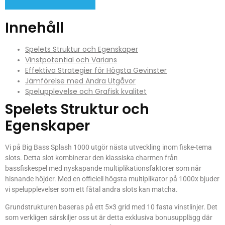
Innehåll
Spelets Struktur och Egenskaper
Vinstpotential och Varians
Effektiva Strategier för Högsta Gevinster
Jämförelse med Andra Utgåvor
Spelupplevelse och Grafisk kvalitet
Spelets Struktur och
Egenskaper
Vi på Big Bass Splash 1000 utgör nästa utveckling inom fiske-tema
slots. Detta slot kombinerar den klassiska charmen från
bassfiskespel med nyskapande multiplikationsfaktorer som når
hisnande höjder. Med en officiell högsta multiplikator på 1000x bjuder
vi spelupplevelser som ett fåtal andra slots kan matcha.
Grundstrukturen baseras på ett 5×3 grid med 10 fasta vinstlinjer. Det
som verkligen särskiljer oss ut är detta exklusiva bonusupplägg där