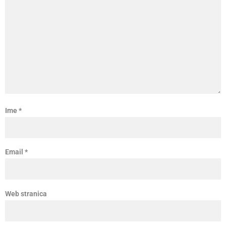
Ime
*
Email
*
Web stranica