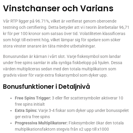
Vinstchanser och Varians
Vår RTP ligger på 96.71%, vilket är verifierat genom oberoende
testning och certifiering. Detta betyder att vi i teorin återbetalar 96,71
kr för per 100 kronor som satsas över tid. Volatiliteten klassificeras
som högt till extremt hög, vilket lämpar sig för spelare som söker
stora vinster snarare än täta mindre utbetalningar.
Bonusrundan är kärnan i vårt slot. Varje fiskesymbol som landar
under free spins samlar in alla synliga fiskbelopp på hjulen. Dessa
värden multipliceras sedan med den totala multiplikatorn som
gradvis växer för varje extra fiskarsymbol som dyker upp.
Bonusfunktioner i Detaljnivå
Free Spins Trigger:
3 eller fler scattersymboler aktiverar 10
free spins initialt
Extra Spins:
Varje 3-4 fiskar som dyker upp under bonusspelet
ger extra free spins
Progressiva Multiplikatorer:
Fiskesymboler ökar den totala
multiplikationsfaktorn stegvis från x2 upp till x1000