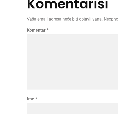
Komentariši
Vaša email adresa neće biti objavljivana.
Neopho
Komentar
*
Ime
*