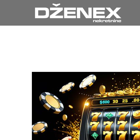
Platformi
Generacji