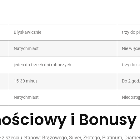
Błyskawicznie
trzy do p
Natychmiast
Nie więce
jeden do trzech dni roboczych
trzy do s
15-30 minut
Do 2 god
Natychmiast
Niedostę
nościowy i Bonusy
z sześciu etapów: Brązowego, Silver, Złotego, Platinum, Diam