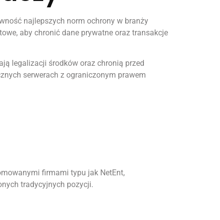
pewność najlepszych norm ochrony w branży
towe, aby chronić dane prywatne oraz transakcje
ją legalizacji środków oraz chronią przed
cznych serwerach z ograniczonym prawem
nomowanymi firmami typu jak NetEnt,
nych tradycyjnych pozycji.