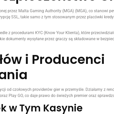
ielonej przez Malta Gaming Authority (MGA) (MGA), co stanowi 
rypcję SSL, takie samo z tym stosowanym przez placówki kredy
dle z procedurami KYC (Know Your Klienta), które przeciwdziała
ie dokumenty wysyłane przez graczy są składowane w bezpie
łów i Producenci
ania
zycji od czołowych providerów gier w przemyśle. Działamy z re
oraz Play GO, co daje prawo do świeżych premier oraz sprawdzo
ek w Tym Kasynie