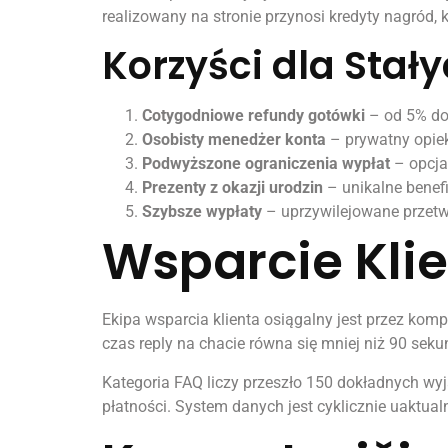
realizowany na stronie przynosi kredyty nagród
Korzyści dla Stał
Cotygodniowe refundy gotówki
– od 5% do 
Osobisty menedżer konta
– prywatny opie
Podwyższone ograniczenia wypłat
– opcja
Prezenty z okazji urodzin
– unikalne benef
Szybsze wypłaty
– uprzywilejowane przetwa
Wsparcie Klie
Ekipa wsparcia klienta osiągalny jest przez kompl
czas reply na chacie równa się mniej niż 90 seku
Kategoria FAQ liczy przeszło 150 dokładnych wyj
płatności. System danych jest cyklicznie uaktu