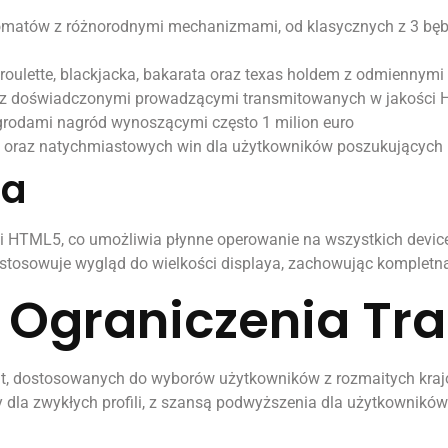
matów z różnorodnymi mechanizmami, od klasycznych z 3 bęb
 roulette, blackjacka, bakarata oraz texas holdem z odmienny
 z doświadczonymi prowadzącymi transmitowanych w jakości 
agrodami nagród wynoszącymi często 1 milion euro
 oraz natychmiastowych win dla użytkowników poszukujących 
na
ii HTML5, co umożliwia płynne operowanie na wszystkich device
 dostosowuje wygląd do wielkości displaya, zachowując kompletn
 Ograniczenia Tra
łat, dostosowanych do wyborów użytkowników z rozmaitych kraj
ly dla zwykłych profili, z szansą podwyższenia dla użytkowników