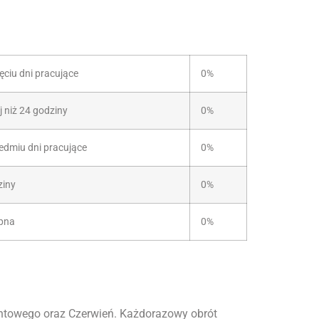
ięciu dni pracujące
0%
j niż 24 godziny
0%
iedmiu dni pracujące
0%
ziny
0%
pna
0%
entowego oraz Czerwień. Każdorazowy obrót