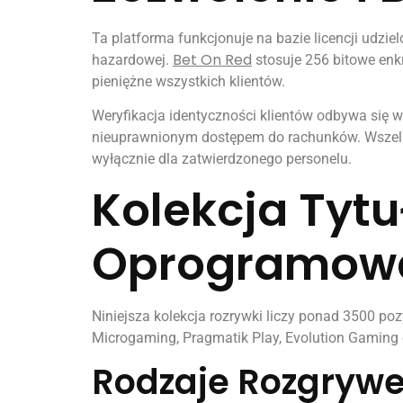
Ta platforma funkcjonuje na bazie licencji udz
Bet On Red
hazardowej.
stosuje 256 bitowe enk
pieniężne wszystkich klientów.
Weryfikacja identyczności klientów odbywa się we
nieuprawnionym dostępem do rachunków. Wszelk
wyłącznie dla zatwierdzonego personelu.
Kolekcja Tytu
Oprogramow
Niniejsza kolekcja rozrywki liczy ponad 3500 po
Microgaming, Pragmatik Play, Evolution Gaming 
Rodzaje Rozgryw