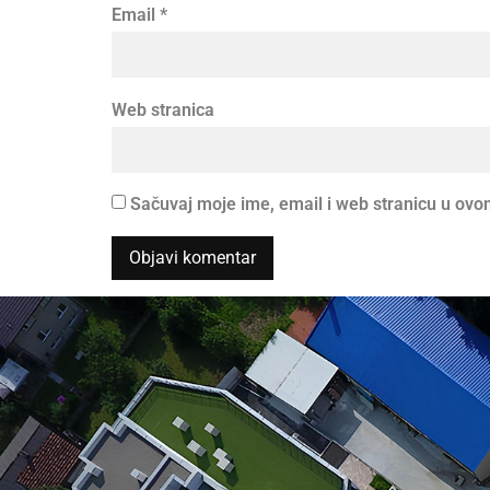
Email
*
Web stranica
Sačuvaj moje ime, email i web stranicu u o