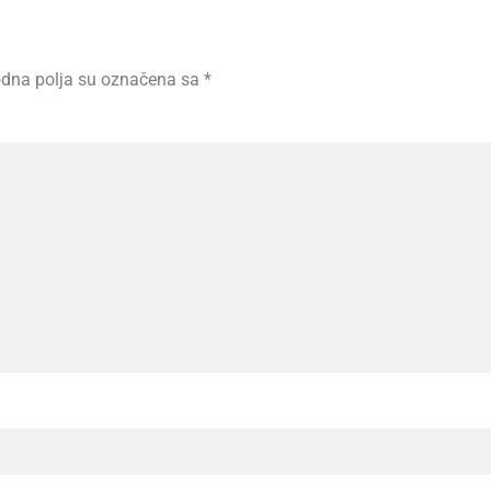
dna polja su označena sa
*