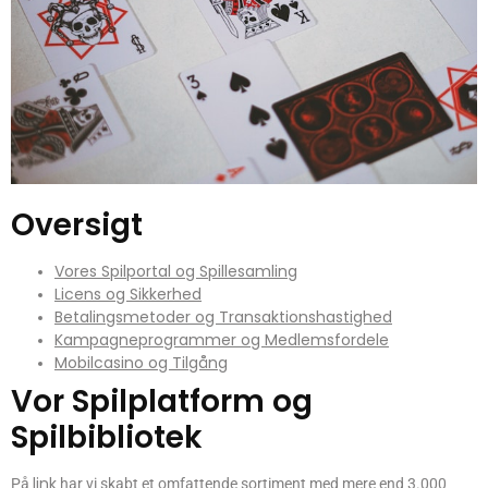
Oversigt
Vores Spilportal og Spillesamling
Licens og Sikkerhed
Betalingsmetoder og Transaktionshastighed
Kampagneprogrammer og Medlemsfordele
Mobilcasino og Tilgång
Vor Spilplatform og
Spilbibliotek
link
På
har vi skabt et omfattende sortiment med mere end 3.000