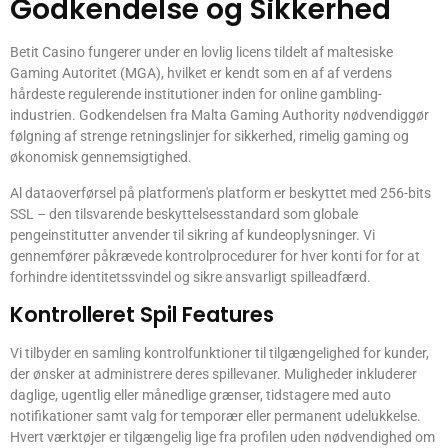
Godkendelse og Sikkerhed
Betit Casino fungerer under en lovlig licens tildelt af maltesiske
Gaming Autoritet (MGA), hvilket er kendt som en af af verdens
hårdeste regulerende institutioner inden for online gambling-
industrien. Godkendelsen fra Malta Gaming Authority nødvendiggør
følgning af strenge retningslinjer for sikkerhed, rimelig gaming og
økonomisk gennemsigtighed.
Al dataoverførsel på platformen's platform er beskyttet med 256-bits
SSL – den tilsvarende beskyttelsesstandard som globale
pengeinstitutter anvender til sikring af kundeoplysninger. Vi
gennemfører påkrævede kontrolprocedurer for hver konti for for at
forhindre identitetssvindel og sikre ansvarligt spilleadfærd.
Kontrolleret Spil Features
Vi tilbyder en samling kontrolfunktioner til tilgængelighed for kunder,
der ønsker at administrere deres spillevaner. Muligheder inkluderer
daglige, ugentlig eller månedlige grænser, tidstagere med auto
notifikationer samt valg for temporær eller permanent udelukkelse.
Hvert værktøjer er tilgængelig lige fra profilen uden nødvendighed om