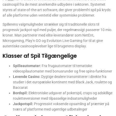
casinospil fra de mest anerkendte udbydere i sektoren. Systemet
styres af state-of-the-art software, der giver problemfri spil på kryds
af alle platforme uden ventetid eller systemiske problemer.
Spillerens valgmuligheder strækker sig til traditionelle slots til
progressiv jackpot-spil med puljer, der regelmæssigt passerer 10 mio.
kroner. Man partnerer med elite-leverandører som NetEnt,
Microgaming, Play'n GO og Evolution Live Gaming for til at give
autentiske casinooplevelser lige til brugerens display.
Klasser af Spil Tilgængelige
Spilleautomater:
Fra frugautomater til tematiske
videospilautomater med bonusrunder og free spins-funktioner
Levende Casino:
Dygtige dealere transmitterer i direkte fra
studier i det europæiske kontinent med Black Jack, roulette og
Baccarat
Bordspil:
Elektroniske udgaver af pokerspil, craps og adskillige
rouletteversioner med tilpasselige indsatsmuligheder
Jackpotspil:
Progressivt voksende opsamling af præmier på
tværs af platforme med ugentlige udbetalinger