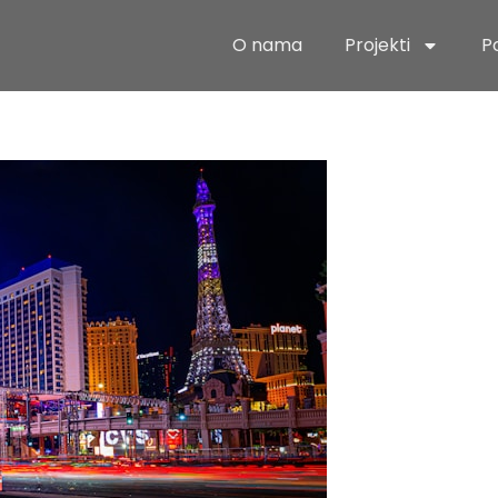
O nama
Projekti
P
 Spielplattfo