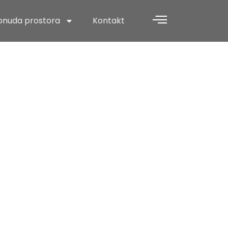
onuda prostora
Kontakt
rm