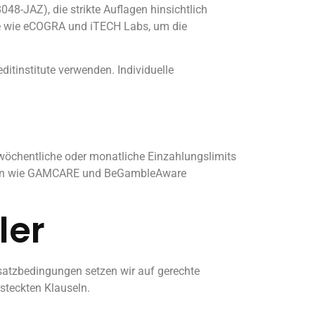
48-JAZ), die strikte Auflagen hinsichtlich
ore wie eCOGRA und iTECH Labs, um die
itinstitute verwenden. Individuelle
wöchentliche oder monatliche Einzahlungslimits
tionen wie GAMCARE und BeGambleAware
ler
satzbedingungen setzen wir auf gerechte
steckten Klauseln.