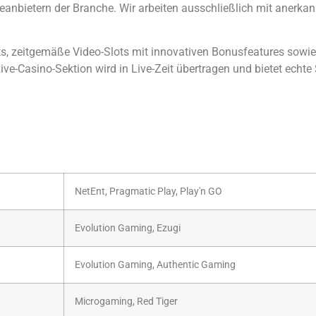
eanbietern der Branche. Wir arbeiten ausschließlich mit anerka
lots, zeitgemäße Video-Slots mit innovativen Bonusfeatures sow
ve-Casino-Sektion wird in Live-Zeit übertragen und bietet echte 
NetEnt, Pragmatic Play, Play'n GO
Evolution Gaming, Ezugi
Evolution Gaming, Authentic Gaming
Microgaming, Red Tiger