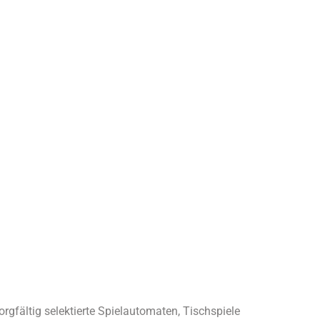
rgfältig selektierte Spielautomaten, Tischspiele