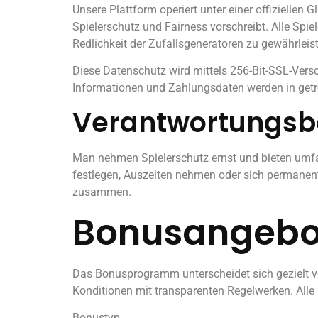
Unsere Plattform operiert unter einer offiziellen
Spielerschutz und Fairness vorschreibt. Alle Sp
Redlichkeit der Zufallsgeneratoren zu gewährleis
Diese Datenschutz wird mittels 256-Bit-SSL-Versc
Informationen und Zahlungsdaten werden in getre
Verantwortungsb
Man nehmen Spielerschutz ernst und bieten umfas
festlegen, Auszeiten nehmen oder sich permanen
zusammen.
Bonusangebot
Das Bonusprogramm unterscheidet sich gezielt v
Konditionen mit transparenten Regelwerken. Alle
Bonustyp