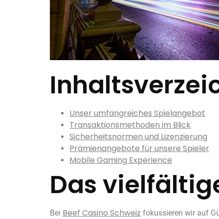
Inhaltsverzei
Unser umfangreiches Spielangebot
Transaktionsmethoden im Blick
Sicherheitsnormen und Lizenzierung
Prämienangebote für unsere Spieler
Mobile Gaming Experience
Das vielfälti
Beef Casino Schweiz
Bei
fokussieren wir auf Gü