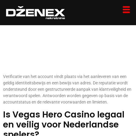
Become the Hero You
Were Destined to be
with Vegas Hero VM
Verificatie van het account vindt plaats via het aanleveren van een
geldig identiteitsbewijs en een bewijs van adres. De reputatie wordt
ondersteund door een gestructureerde aanpak van klantveiligheid en
verantwoord spelen. Antwoorden worden gegeven op basis van de
accountstatus en de relevante voorwaarden en limieten.
Is Vegas Hero Casino legaal
en veilig voor Nederlandse
spelers?