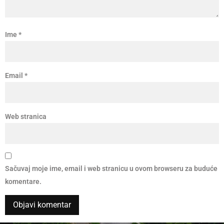
Ime
*
Email
*
Web stranica
Sačuvaj moje ime, email i web stranicu u ovom browseru za buduće
komentare.