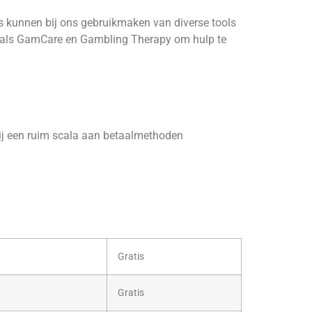
s kunnen bij ons gebruikmaken van diverse tools
n zoals GamCare en Gambling Therapy om hulp te
wij een ruim scala aan betaalmethoden
Gratis
Gratis