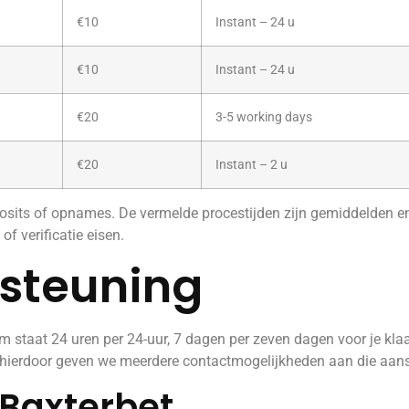
€10
Instant – 24 u
€10
Instant – 24 u
€20
3-5 working days
€20
Instant – 2 u
osits of opnames. De vermelde procestijden zijn gemiddelden e
 verificatie eisen.
steuning
m staat 24 uren per 24-uur, 7 dagen per zeven dagen voor je kla
, hierdoor geven we meerdere contactmogelijkheden aan die aansl
 Baxterbet