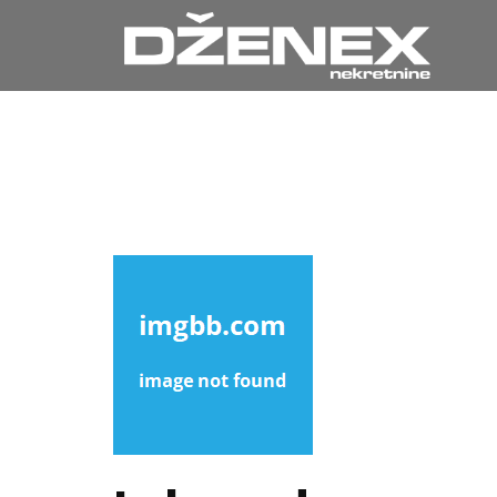
voor Onli
Entertai