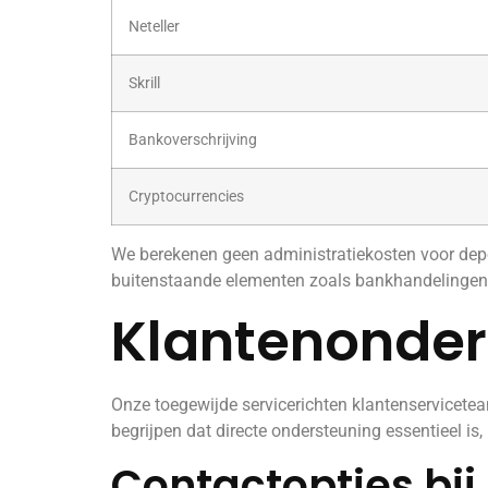
Neteller
Skrill
Bankoverschrijving
Cryptocurrencies
We berekenen geen administratiekosten voor dep
buitenstaande elementen zoals bankhandelingen of
Klantenonder
Onze toegewijde servicerichten klantenservicetea
begrijpen dat directe ondersteuning essentieel is
Contactopties bij