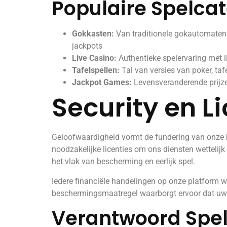
Populaire Spelcat
Gokkasten:
Van traditionele gokautomaten 
jackpots
Live Casino:
Authentieke spelervaring met li
Tafelspellen:
Tal van versies van poker, taf
Jackpot Games:
Levensveranderende prijzen
Security en L
Geloofwaardigheid vormt de fundering van onze b
noodzakelijke licenties om ons diensten wettelij
het vlak van bescherming en eerlijk spel.
Iedere financiële handelingen op onze platform w
beschermingsmaatregel waarborgt ervoor dat uw pe
Verantwoord Spel