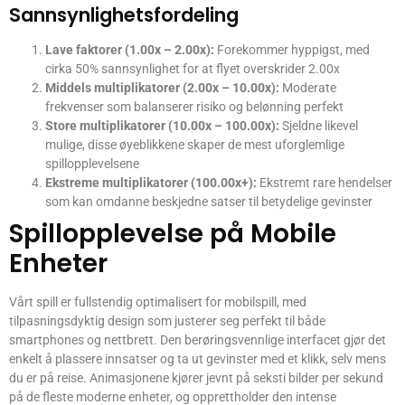
Sannsynlighetsfordeling
Lave faktorer (1.00x – 2.00x):
Forekommer hyppigst, med
cirka 50% sannsynlighet for at flyet overskrider 2.00x
Middels multiplikatorer (2.00x – 10.00x):
Moderate
frekvenser som balanserer risiko og belønning perfekt
Store multiplikatorer (10.00x – 100.00x):
Sjeldne likevel
mulige, disse øyeblikkene skaper de mest uforglemlige
spillopplevelsene
Ekstreme multiplikatorer (100.00x+):
Ekstremt rare hendelser
som kan omdanne beskjedne satser til betydelige gevinster
Spillopplevelse på Mobile
Enheter
Vårt spill er fullstendig optimalisert for mobilspill, med
tilpasningsdyktig design som justerer seg perfekt til både
smartphones og nettbrett. Den berøringsvennlige interfacet gjør det
enkelt å plassere innsatser og ta ut gevinster med et klikk, selv mens
du er på reise. Animasjonene kjører jevnt på seksti bilder per sekund
på de fleste moderne enheter, og opprettholder den intense