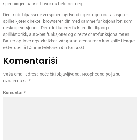
spenningen uansett hvor du befinner deg.
Den mobiltilpassede versjonen nødvendiggjør ingen installasjon –
spillet kjører direkte i browseren din med samme funksjonalitet som
desktop-versjonen. Dette inkluderer fullstendig tilgang til
spillhistorikk, auto-bet funksjoner og direkte chat-funksjonaliteten.
Batterioptimeringsteknikken vår garanterer at man kan spille i lengre
økter uten å tømme telefonen din for raskt.
Komentariši
Vaša email adresa neće biti objavljivana.
Neophodna polja su
označena sa
*
Komentar
*