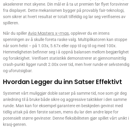
akselererer mot skyene. Din mål er å ta ut premien før flyet forsvinner
fra displayet. Dette mekanismen bygger på provably fair-teknologi,
som sikrer at hvert resultat er totalt tilfeldig og lar seg verifiseres av
spilleren.
Avia Masters x-mas
Når du spiller
, opplever du en intens
spenningen av å skulle foreta raske valg. Multiplikatoren kan stoppe
når som helst – på 1.03x, 5.67x eller opp til og til og med 100x.
Hemmeligheten befinner seg i å oppnå balansen mellom begjærlighet
og forsiktighet. Verifisert statistikk demonstrerer at gjennomsnittlig
crash-punkt ligger rundt 2.00x over tid, men hver runde er selvstendig
og uforutsigbar.
Hvordan Legger du inn Satser Effektivt
Systemet vårt muliggjør doble satser på samme tid, noe som gir deg
anledning til å bruke både sikre og aggressive taktikker i den samme
runde. Man kan for eksempel garantere en beskjeden gevinst med
tidlig uttak på den første satsen, mens du lar den andre løpe for
potensielt større gevinster. Denne fleksibiliteten gjør spillet vårt unikt i
krasj-genren.