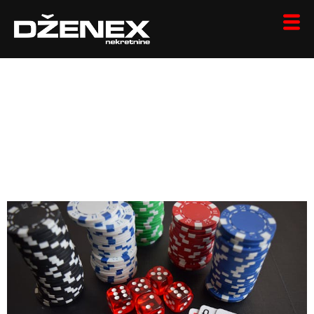
Aviamasters: Den
Ultimate Håndboken til
Crash-Spillet som
Erobrer Norge