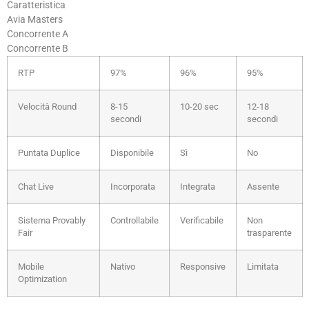
Caratteristica
Avia Masters
Concorrente A
Concorrente B
RTP
97%
96%
95%
Velocità Round
8-15
10-20 sec
12-18
secondi
secondi
Puntata Duplice
Disponibile
Sì
No
Chat Live
Incorporata
Integrata
Assente
Sistema Provably
Controllabile
Verificabile
Non
Fair
trasparente
Mobile
Nativo
Responsive
Limitata
Optimization