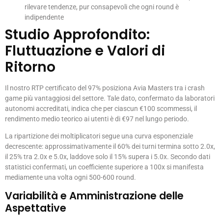
rilevare tendenze, pur consapevoli che ogni round è
indipendente
Studio Approfondito:
Fluttuazione e Valori di
Ritorno
Il nostro RTP certificato del 97% posiziona Avia Masters tra i crash
game più vantaggiosi del settore. Tale dato, confermato da laboratori
autonomi accreditati, indica che per ciascun €100 scommessi, il
rendimento medio teorico ai utenti è di €97 nel lungo periodo.
La ripartizione dei moltiplicatori segue una curva esponenziale
decrescente: approssimativamente il 60% dei turni termina sotto 2.0x,
il 25% tra 2.0x e 5.0x, laddove solo il 15% supera i 5.0x. Secondo dati
statistici confermati, un coefficiente superiore a 100x si manifesta
mediamente una volta ogni 500-600 round.
Variabilità e Amministrazione delle
Aspettative