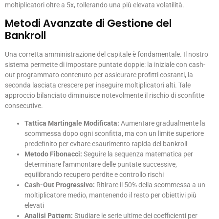
moltiplicatori oltre a 5x, tollerando una più elevata volatilità.
Metodi Avanzate di Gestione del
Bankroll
Una corretta amministrazione del capitale è fondamentale. Il nostro
sistema permette di impostare puntate doppie: la iniziale con cash-
out programmato contenuto per assicurare profitti costanti, la
seconda lasciata crescere per inseguire moltiplicatori alti. Tale
approccio bilanciato diminuisce notevolmente il rischio di sconfitte
consecutive.
Tattica Martingale Modificata:
Aumentare gradualmente la
scommessa dopo ogni sconfitta, ma con un limite superiore
predefinito per evitare esaurimento rapida del bankroll
Metodo Fibonacci:
Seguire la sequenza matematica per
determinare l'ammontare delle puntate successive,
equilibrando recupero perdite e controllo rischi
Cash-Out Progressivo:
Ritirare il 50% della scommessa a un
moltiplicatore medio, mantenendo il resto per obiettivi più
elevati
Analisi Pattern:
Studiare le serie ultime dei coefficienti per