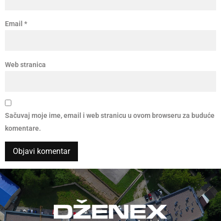
Email
*
Web stranica
Sačuvaj moje ime, email i web stranicu u ovom browseru za buduće
komentare.