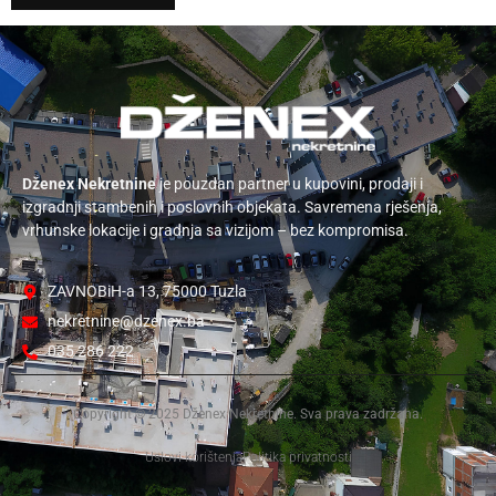
Dženex Nekretnine
je pouzdan partner u kupovini, prodaji i
izgradnji stambenih i poslovnih objekata. Savremena rješenja,
vrhunske lokacije i gradnja sa vizijom – bez kompromisa.
ZAVNOBiH-a 13, 75000 Tuzla
nekretnine@dzenex.ba
035 286 222
Copyright © 2025 Dženex Nekretnine. Sva prava zadržana.
Uslovi korištenja
Politika privatnosti