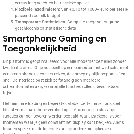
versus lang wachten bij klassieke spellen
Flexibele Inzetlimieten:
Van €0.10 tot 1000+ euro per sessie,
passend voor elk budget
Transparante Statistieken:
Complete toegang tot game-
geschiedenis en statistische data
Smartphone Gaming en
Toegankelijkheid
Dit platform is geoptimaliseerd voor alle moderne toestellen zonder
kwaliteitsverlies. Of je nu speelt op een computer met wijd scherm of
een smartphone tijdens het reizen, de gameplay blijft responsief en
snel. De interface past zich zelfstandig aan meerdere
schermformaten aan, waarbij alle functies volledig beschikbaar
blijven.
Het minimale loading en beperkte databehoefte maken ons spel
ideaal voor smartphone verbindingen. Automatisch uitstappen
functies kunnen tevoren worden bepaald, wat uitstekend is voor
momenten waar je geen constant het display kunt bekijken. Alerts
houden spelers op de lopende van bijzondere multipliers en