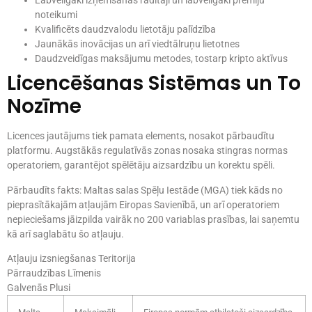
Labvēlīgāki izņemšanas rādītāji un labvēlīgāki prēmiju
noteikumi
Kvalificēts daudzvalodu lietotāju palīdzība
Jaunākās inovācijas un arī viedtālruņu lietotnes
Daudzveidīgas maksājumu metodes, tostarp kripto aktīvus
Licencēšanas Sistēmas un To
Nozīme
Licences jautājums tiek pamata elements, nosakot pārbaudītu
platformu. Augstākās regulatīvās zonas nosaka stingras normas
operatoriem, garantējot spēlētāju aizsardzību un korektu spēli.
Pārbaudīts fakts: Maltas salas Spēļu Iestāde (MGA) tiek kāds no
pieprasītākajām atļaujām Eiropas Savienībā, un arī operatoriem
nepieciešams jāizpilda vairāk no 200 variablas prasības, lai saņemtu
kā arī saglabātu šo atļauju.
Atļauju izsniegšanas Teritorija
Pārraudzības Līmenis
Galvenās Plusi