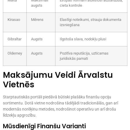
Malta
Maksimāli
Eiropas normām atbilstoši aizsardzība,
augsts
cieta kontrole
Kirasao
Mērens
Elastīgi noteikumi, strauja dokumenta
izsniegšana
Gibraltar
Augsts
Ilgstoša slava, nodokļu plusi
Olderney
Augsts
Pozitīva reputācija, uzticamas
juridiskās pamati
Maksājumu Veidi Ārvalstu
Vietnēs
Starptautiskās portāli piedāvā būtiski plašāku finanšu opciju
sortimentu. Dotā vietne nodrošina tādējādi tradicionālās, gan arī
modernās norēķinu metodes, nodrošinot operatīvu un arī drošu
līdzekļu apgrozību.
Mūsdienīgi Finanšu Varianti