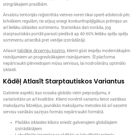
stingrākajiem prasībām.
Ārvalstu teritorijās reģistrētās vietnes nereti tikai operē atbilstoši pēc
brīvākiem regulām, tie atļauj sniegt konkurētspējīgākus prēmijas un
arī lielāku izklaides sortimentu. Statistikas dati norāda, jog
starptautiskās portāli parasti piedāvā ap 40-60% lielāku spēļu spēļu
sortimentu attiecībā pret vietējie izstrādātāji.
labākie ārzemju kazino
Atlasot
, klienti gūst iespēju modernākajām
risinājumiem un progresīvākajiem risinājumiem. Šī platforma
nepārtraukti pilnveidojam mūsu servisus, lai nodrošinātu optimālo
izklaidi.
Kādēļ Atlasīt Starptautiskos Variantus
Galvenie aspekti, kas nosaka globālo vietn pieprasījumu, ir
variativitāte un arī kvalitāte. Klienti novērtē variantu lietot vairākas
maksājumu līdzekļus, jaunākās maksājumu metodes kā arī saņemt
servisu vairākās saziņas formās nepārtraukti formātā.
Plašāks izklaides klāsts sniedz galvenajiem globālajiem
izstrādātājiem