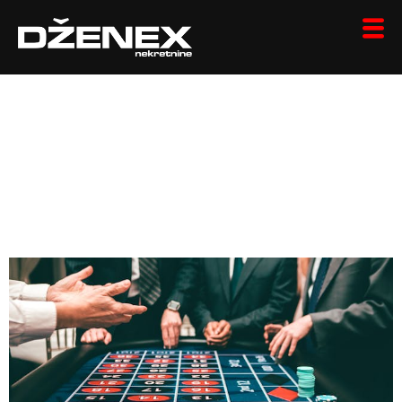
Ārzemju Azartspēļu
Portāli: Profesionāļu
Pārskats Globālajā
Azartspēļu Pasaulē