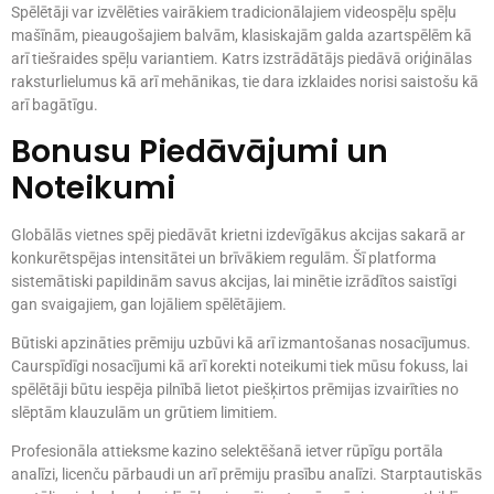
Spēlētāji var izvēlēties vairākiem tradicionālajiem videospēļu spēļu
mašīnām, pieaugošajiem balvām, klasiskajām galda azartspēlēm kā
arī tiešraides spēļu variantiem. Katrs izstrādātājs piedāvā oriģinālas
raksturlielumus kā arī mehānikas, tie dara izklaides norisi saistošu kā
arī bagātīgu.
Bonusu Piedāvājumi un
Noteikumi
Globālās vietnes spēj piedāvāt krietni izdevīgākus akcijas sakarā ar
konkurētspējas intensitātei un brīvākiem regulām. Šī platforma
sistemātiski papildinām savus akcijas, lai minētie izrādītos saistīgi
gan svaigajiem, gan lojāliem spēlētājiem.
Būtiski apzināties prēmiju uzbūvi kā arī izmantošanas nosacījumus.
Caurspīdīgi nosacījumi kā arī korekti noteikumi tiek mūsu fokuss, lai
spēlētāji būtu iespēja pilnībā lietot piešķirtos prēmijas izvairīties no
slēptām klauzulām un grūtiem limitiem.
Profesionāla attieksme kazino selektēšanā ietver rūpīgu portāla
analīzi, licenču pārbaudi un arī prēmiju prasību analīzi. Starptautiskās