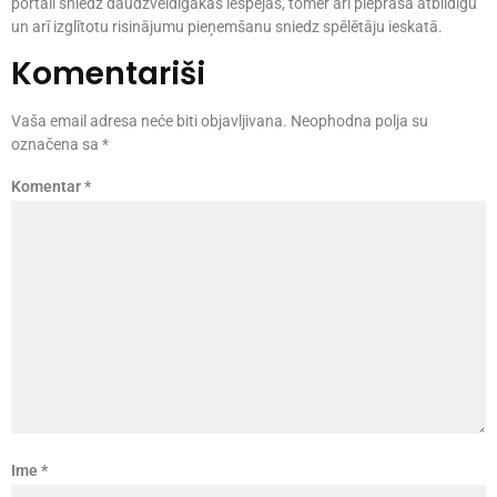
portāli sniedz daudzveidīgākas iespējas, tomēr arī pieprasa atbildīgu
un arī izglītotu risinājumu pieņemšanu sniedz spēlētāju ieskatā.
Komentariši
Vaša email adresa neće biti objavljivana.
Neophodna polja su
označena sa
*
Komentar
*
Ime
*