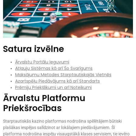
Satura izvēlne
Ārvalstu Portālu Ieguvumi
Atļauju Sistēmas kā arī Šo Svarīgums
Maksājumu Metodes Starptautiskajās Vietnēs
Azartspēļu Piedāvājums kā arī Standarts
Prēmiju Priekšlikumi un arī Noteikumi
Ārvalstu Platformu
Priekšrocības
Starptautiskās kazino platformas nodrošina spēlētājiem būtiski
plašākas iespējas salīdzinot ar lokālajiem piedāvājumiem. Šī
platforma nodrošina iespēju visaugstākā klases servisiem, tie ievēro