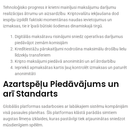
Tehnoloģisko progress ir krietni mainījusi maksājumu darījumu
realizācijas ātrumu un aizsardzību. Kriptovalūtu iekļaušana dod
iespēju izpildīt faktiski momentānas naudas ievietojumus un
izmaksas, tie ir īpaši būtiski šodienas dinamiskajā tirgū.
Digitālās maksātavu risinājumi sniedz operatīvas darījumus
piedāvājot zemām komisijām
Kredītiestāžu pārskaitījumi nodrošina maksimālu drošību lielu
līdzekļu transferiem
Kripto maksājumi piedāvā anonimitāti un arī ātrdarbību
Iepriekš apmaksātas kartis ļauj kontrolēt izmaksas un paturēt
anonimitāti
Azartspēļu Piedāvājums un
arī Standarts
Globālās platformas sadarbosies ar labākajiem sistēmu kompānijām
visā pasaules planētas. Šīs platformas klāstā parādās simtiem
augstas līmeņa izklaides, kuras pastāvīgi tiek atjauninātas sniedzot
mūsdienīgiem spēlēm.