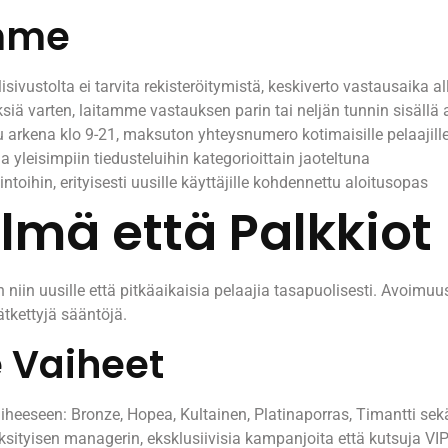
umme
vustolta ei tarvita rekisteröitymistä, keskiverto vastausaika al
ä varten, laitamme vastauksen parin tai neljän tunnin sisällä 
arkena klo 9-21, maksuton yhteysnumero kotimaisille pelaajill
 yleisimpiin tiedusteluihin kategorioittain jaoteltuna
ntoihin, erityisesti uusille käyttäjille kohdennettu aloitusopas
lmä että Palkkiot
n uusille että pitkäaikaisia pelaajia tasapuolisesti. Avoimuus
ätkettyjä sääntöjä.
 Vaiheet
eseen: Bronze, Hopea, Kultainen, Platinaporras, Timantti sek
, yksityisen managerin, eksklusiivisia kampanjoita että kutsuja V