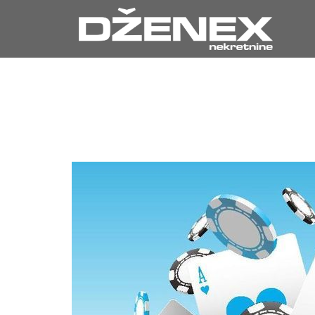
kasinope
Ainutlaat