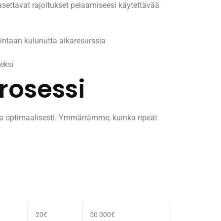
asettavat rajoitukset pelaamiseesi käytettävää
intaan kulunutta aikaresurssia
seksi
rosessi
ia optimaalisesti. Ymmärrämme, kuinka ripeät
20€
50 000€