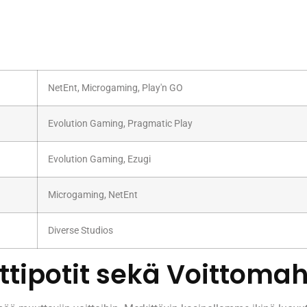
NetEnt, Microgaming, Play'n GO
Evolution Gaming, Pragmatic Play
Evolution Gaming, Ezugi
Microgaming, NetEnt
Diverse Studios
ättipotit sekä Voittoma