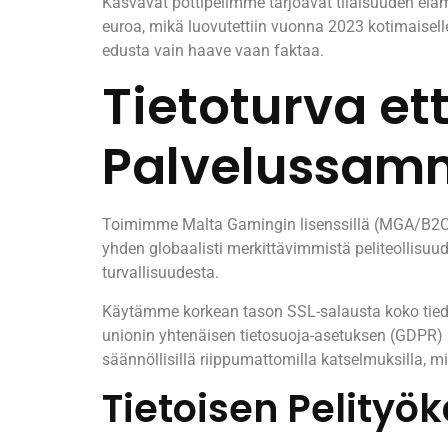
Kasvavat pottipelimme tarjoavat tilaisuuden eläm
euroa, mikä luovutettiin vuonna 2023 kotimaisel
edusta vain haave vaan faktaa.
Tietoturva et
Palvelussam
Toimimme Malta Gamingin lisenssillä (MGA/B2C/3
yhden globaalisti merkittävimmistä peliteollisuud
turvallisuudesta.
Käytämme korkean tason SSL-salausta koko tiedo
unionin yhtenäisen tietosuoja-asetuksen (GDPR) 
säännöllisillä riippumattomilla katselmuksilla, m
Tietoisen Pelityö