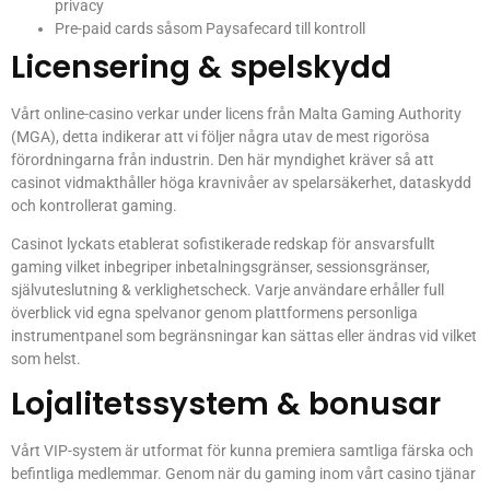
privacy
Pre-paid cards såsom Paysafecard till kontroll
Licensering & spelskydd
Vårt online-casino verkar under licens från Malta Gaming Authority
(MGA), detta indikerar att vi följer några utav de mest rigorösa
förordningarna från industrin. Den här myndighet kräver så att
casinot vidmakthåller höga kravnivåer av spelarsäkerhet, dataskydd
och kontrollerat gaming.
Casinot lyckats etablerat sofistikerade redskap för ansvarsfullt
gaming vilket inbegriper inbetalningsgränser, sessionsgränser,
självuteslutning & verklighetscheck. Varje användare erhåller full
överblick vid egna spelvanor genom plattformens personliga
instrumentpanel som begränsningar kan sättas eller ändras vid vilket
som helst.
Lojalitetssystem & bonusar
Vårt VIP-system är utformat för kunna premiera samtliga färska och
befintliga medlemmar. Genom när du gaming inom vårt casino tjänar