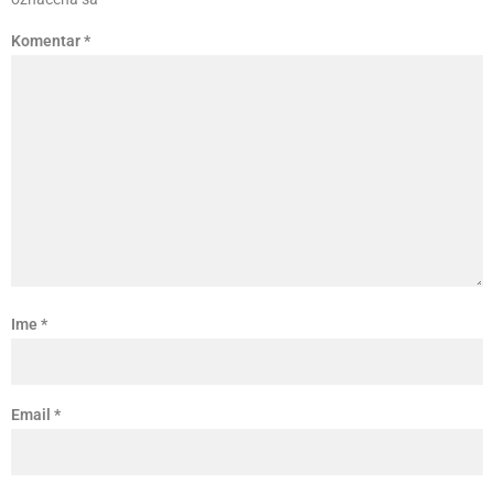
Komentar
*
Ime
*
Email
*