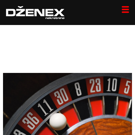
Amonbet Speelhuis:
Uw Solide Partner met
Online Gokvermaak