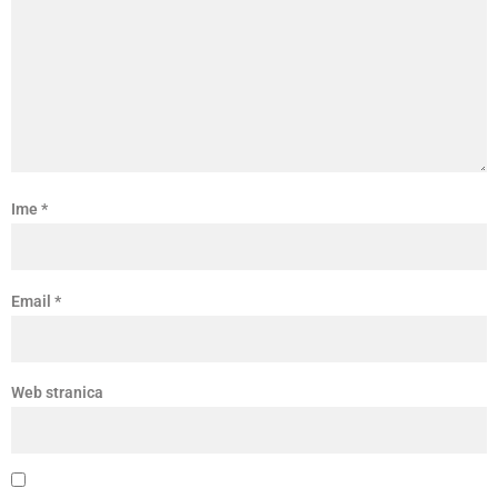
Ime
*
Email
*
Web stranica