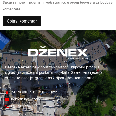
Sačuvaj moje ime, email i web stranicu u ovom browseru za buduće
komentare.
Dženex Nekretnine
je pouzdan partner u kupovini, prodaji i
izgradnji stambenih i poslovnih objekata. Savremena rješenja,
vrhunske lokacije i gradnja sa vizijom – bez kompromisa.
ZAVNOBiH-a 13, 75000 Tuzla
nekretnine@dzenex.ba
035 286 222