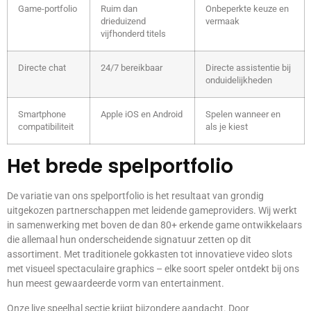
Game-portfolio
Ruim dan
Onbeperkte keuze en
drieduizend
vermaak
vijfhonderd titels
Directe chat
24/7 bereikbaar
Directe assistentie bij
onduidelijkheden
Smartphone
Apple iOS en Android
Spelen wanneer en
compatibiliteit
als je kiest
Het brede spelportfolio
De variatie van ons spelportfolio is het resultaat van grondig
uitgekozen partnerschappen met leidende gameproviders. Wij werkt
in samenwerking met boven de dan 80+ erkende game ontwikkelaars
die allemaal hun onderscheidende signatuur zetten op dit
assortiment. Met traditionele gokkasten tot innovatieve video slots
met visueel spectaculaire graphics – elke soort speler ontdekt bij ons
hun meest gewaardeerde vorm van entertainment.
Onze live speelhal sectie krijgt bijzondere aandacht. Door